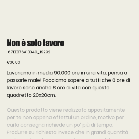
Non è solo lavoro
SKU
67EEB76A1B340_19292
67EEB76A1B340_19292
Price
€30.00
Lavoriamo in media 90.000 ore in una vita, pensa a
passarle male! Facciamo sapere a tutti che 8 ore di
lavoro sono anche 8 ore di vita con questo
quadretto 20x20cm.
Questo prodotto viene realizzato appositamente
per te non appena effettui un ordine, motivo per
cui la consegna richiede un po’ più di tempo.
Produrre su richiesta invece che in grandi quantità