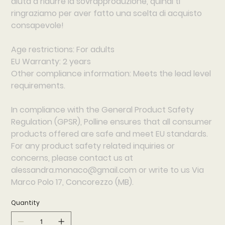
aiuta a ridurre la sovrapproduzione, quindi ti
ringraziamo per aver fatto una scelta di acquisto
consapevole!
Age restrictions: For adults
EU Warranty: 2 years
Other compliance information: Meets the lead level
requirements.
In compliance with the General Product Safety
Regulation (GPSR),
Polline
ensures that all consumer
products offered are safe and meet EU standards.
For any product safety related inquiries or
concerns, please contact us at
alessandra.monaco@gmail.com
or write to us
Via
Marco Polo 17, Concorezzo (MB).
Quantity