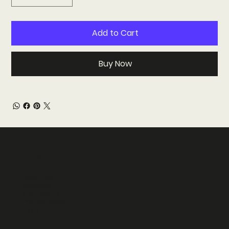
Add to Cart
Buy Now
Polline
About us
Services
Contact us
Privacy Policy
T&Cs