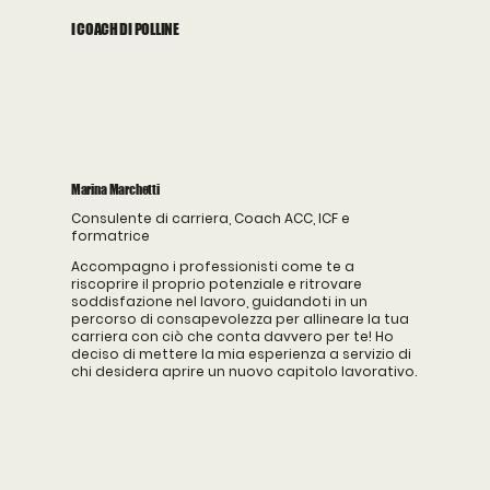
I COACH DI POLLINE
Marina Marchetti
Consulente di carriera, Coach ACC, ICF e
formatrice
Accompagno i professionisti come te a
riscoprire il proprio potenziale e ritrovare
soddisfazione nel lavoro, guidandoti in un
percorso di consapevolezza per allineare la tua
carriera con ciò che conta davvero per te! Ho
deciso di mettere la mia esperienza a servizio di
chi desidera aprire un nuovo capitolo lavorativo.