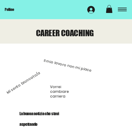
Polline
CAREER COACHING
Il mio lavoro non mi piace
Mi sento bloccato/a
Vorrei
cambiare
carriera
La buona notizia che stavi
aspettando