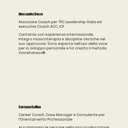
Alessandra Bosco
Associate Coach per TPC Leadership Italia ed
executive Coach ACC, ICF
Cantante con esperienza internazionale,
integro musicoterapia e discipline olistiche nel
suo approccio. Sono esperta nell’uso della voce
per lo sviluppo personale e ho creato il metodo
Voicefulness®.
Costanza Gallina
Career Coach, Case Manager e Consulente per
l’Orientamento Professionale
Accompagno le persone nella loro ricollocazione