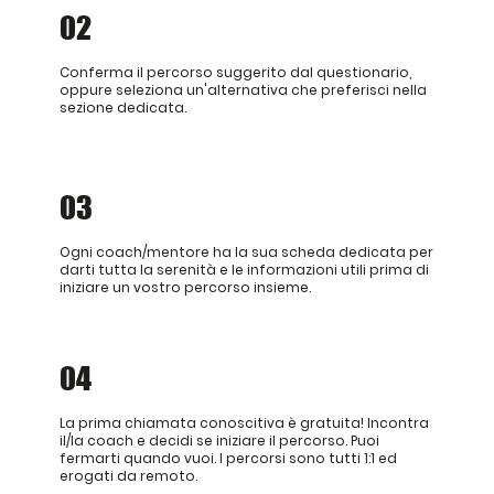
02
Conferma il percorso suggerito dal questionario,
oppure seleziona un'alternativa che preferisci nella
sezione dedicata.
03
O
gni coach/mentore ha la sua scheda dedicata per
darti tutta la serenità e le informazioni utili prima di
iniziare un vostro percorso insieme.
04
La prima chiamata conoscitiva è gratuita! Incontra
il/la coach e decidi se iniziare il percorso. Puoi
fermarti quando vuoi. I percorsi sono tutti 1:1 ed
erogati da remoto.