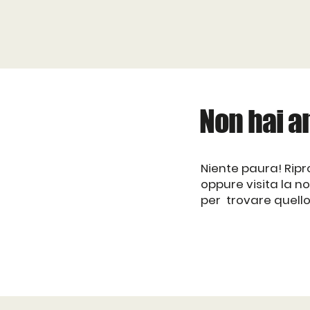
Non hai a
Niente paura! Ripro
oppure visita la n
per trovare quello