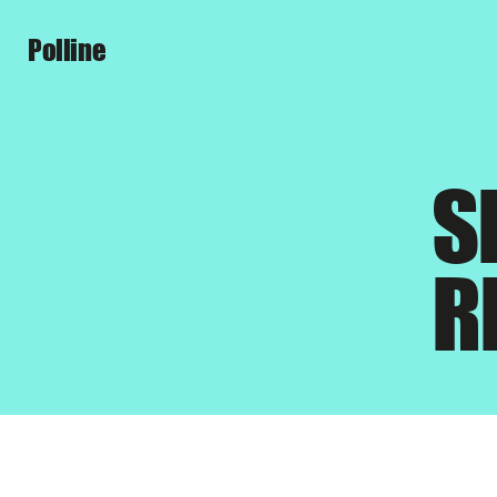
Polline
S
R