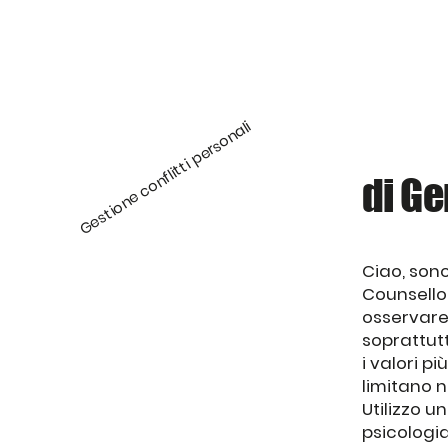
Gestione conflitti personali
di Ge
Ciao, son
Counsello
osservare 
soprattutt
i valori p
limitano 
Utilizzo u
psicologia