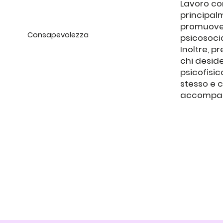
Lavoro co
principalm
promuoven
Consapevolezza
psicosocia
Inoltre, p
chi deside
psicofisic
stesso e c
accompagn