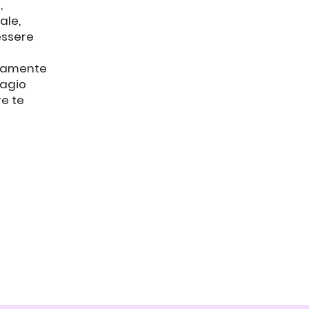
,
ale,
essere
vatamente
sagio
re te