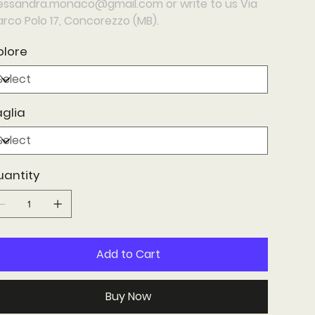
lessandra.monaco@gmail.com
or write to us
Via
rco Polo 17, Concorezzo (MB).
olore
glia
uantity
Add to Cart
Buy Now