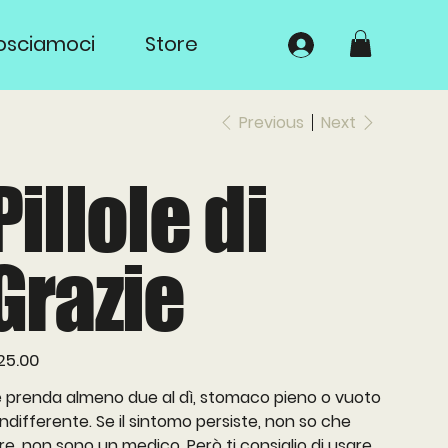
osciamoci
Store
Previous
Next
Pillole di
Grazie
e
25.00
 prenda almeno due al dì, stomaco pieno o vuoto
indifferente. Se il sintomo persiste, non so che
re, non sono un medico. Però ti consiglio di usare