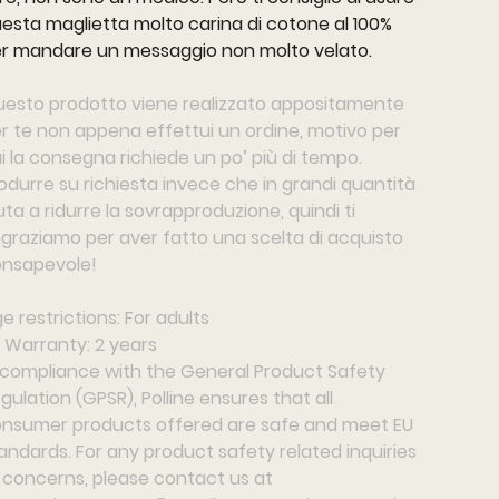
esta maglietta molto carina di cotone al 100%
r mandare un messaggio non molto velato.
esto prodotto viene realizzato appositamente
r te non appena effettui un ordine, motivo per
i la consegna richiede un po’ più di tempo.
odurre su richiesta invece che in grandi quantità
uta a ridurre la sovrapproduzione, quindi ti
ngraziamo per aver fatto una scelta di acquisto
nsapevole!
e restrictions: For adults
 Warranty: 2 years
 compliance with the General Product Safety
gulation (GPSR),
Polline
ensures that all
nsumer products offered are safe and meet EU
andards. For any product safety related inquiries
 concerns, please contact us at