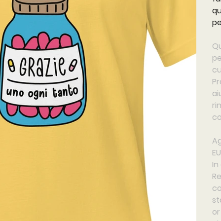
qu
pe
Qu
pe
cu
Pr
ai
ri
co
Ag
EU
In
Re
co
st
or