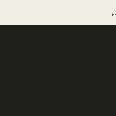
About us
Culture is
Services
Contact us
shared,
Privacy Policy
T&Cs
not taught
Polline Comunicazione - 2025 - P.IVA 1397663