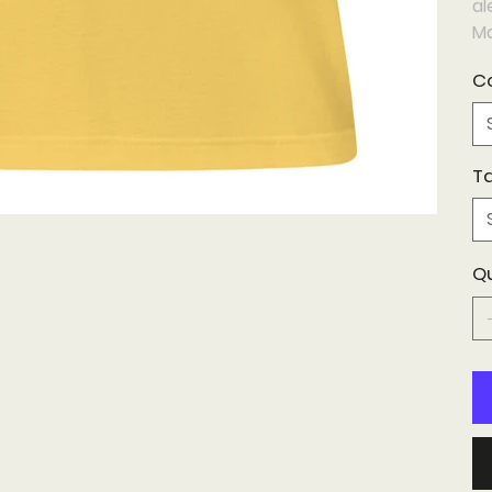
a
Ma
C
Ta
Q