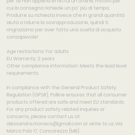
per te non appena effettui un ordine, motivo per
cui la consegna richiede un po’ più di tempo.
Produrre su richiesta invece che in grandi quantità
aiuta a ridurre la sovrapproduzione, quindi ti
ringraziamo per aver fatto una scelta di acquisto
consapevole!
Age restrictions: For adults
EU Warranty: 2 years
Other compliance information: Meets the lead level
requirements.
In compliance with the General Product Safety
Regulation (GPSR),
Polline
ensures that all consumer
products offered are safe and meet EU standards.
For any product safety related inquiries or
concerns, please contact us at
alessandra.monaco@gmail.com
or write to us
Via
Marco Polo 17, Concorezzo (MB).