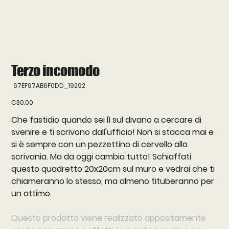
Terzo incomodo
SKU
67EF97AB6F0DD_19292
67EF97AB6F0DD_19292
Price
€30.00
Che fastidio quando sei lì sul divano a cercare di
svenire e ti scrivono dall'ufficio! Non si stacca mai e
si è sempre con un pezzettino di cervello alla
scrivania. Ma da oggi cambia tutto! Schiaffati
questo quadretto 20x20cm sul muro e vedrai che ti
chiameranno lo stesso, ma almeno tituberanno per
un attimo.
Questo prodotto viene realizzato appositamente